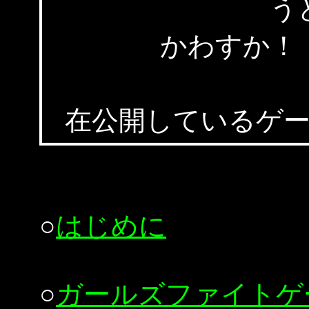
う
かわすか！ 
（イメー
在公開しているゲ
○
はじめに
○
ガールズファイトゲ